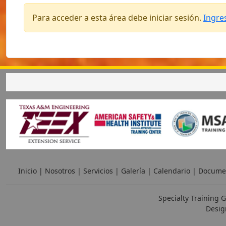
Para acceder a esta área debe iniciar sesión.
Ingre
Inicio
|
Nosotros
|
Servicios
|
Galería
|
Calendario
|
Docume
Specialty Training G
Desig