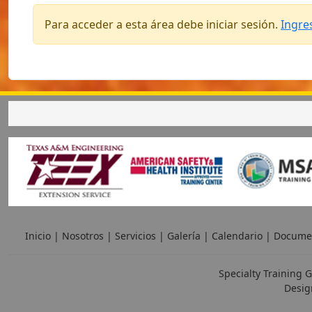
Para acceder a esta área debe iniciar sesión.
Ingre
Inicio
|
Nosotros
|
Servicios
|
Galería
|
Calendario
|
Docume
Specialty Training G
Desig