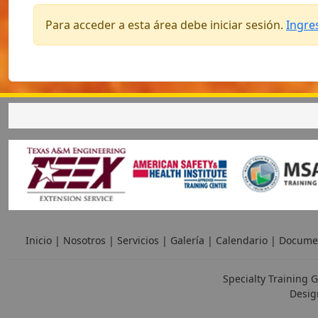
Para acceder a esta área debe iniciar sesión.
Ingre
Inicio
|
Nosotros
|
Servicios
|
Galería
|
Calendario
|
Docume
Specialty Training G
Desig