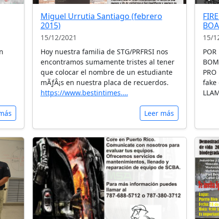
Miguel Urrutia Santiago (febrero
FIR
2015)
BO
15/12/2021
15/1
n
Hoy nuestra familia de STG/PRFRSI nos
POR 
encontramos sumamente tristes al tener
BOMB
que colocar el nombre de un estudiante
PRO
mÃƒÂ¡s en nuestra placa de recuerdos.
fake 
https://www.bestintimes.…
LLAM
 más
Leer más