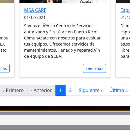
MSA CARE
Esp
01/12/2021
01/1
Somos el Ãºnico Centro de Servicio
Demo
autorizado y Fire Core en Puerto Rico.
espu
imos
ComunÃ­cate con nosotros para evaluar
una 
EEX
tus equipos. Ofrecemos servicios de
a&os
esto
mantenimientos, llenado y reparaciÃ³n
libr
de equipo de SCBA.…
para
 más
Leer más
« Primero
‹ Anterior
1
2
Siguiente ›
Último »