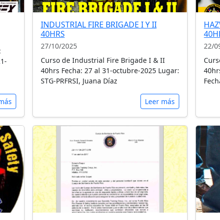
INDUSTRIAL FIRE BRIGADE I Y II
HAZ
40HRS
40H
27/10/2025
22/0
:
Curso de Industrial Fire Brigade I & II
Curs
21-
40hrs Fecha: 27 al 31-octubre-2025 Lugar:
40hr
STG-PRFRSI, Juana Díaz
Fech
 más
Leer más