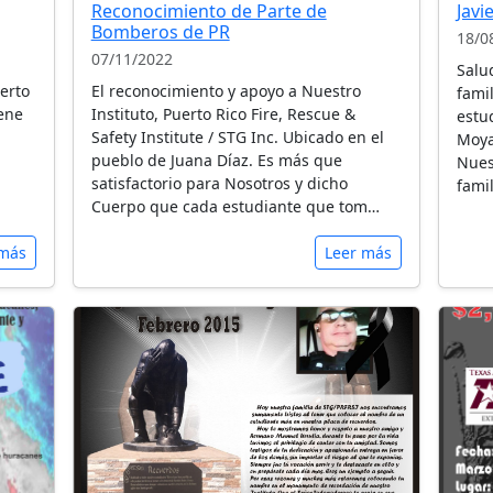
Reconocimiento de Parte de
Javi
Bomberos de PR
18/0
07/11/2022
Salu
erto
El reconocimiento y apoyo a Nuestro
fami
iene
Instituto, Puerto Rico Fire, Rescue &
estu
Safety Institute / STG Inc. Ubicado en el
Moya
pueblo de Juana Díaz. Es más que
Nues
satisfactorio para Nosotros y dicho
famil
Cuerpo que cada estudiante que tom…
 más
Leer más