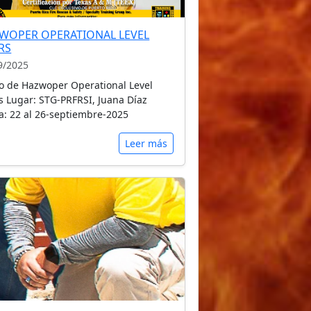
WOPER OPERATIONAL LEVEL
RS
9/2025
o de Hazwoper Operational Level
s Lugar: STG-PRFRSI, Juana Díaz
a: 22 al 26-septiembre-2025
Leer más