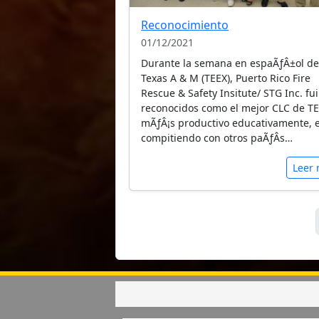
Reconocimiento
01/12/2021
Durante la semana en espaÃƒÂ±ol de
Texas A & M (TEEX), Puerto Rico Fire
Rescue & Safety Insitute/ STG Inc. fu
reconocidos como el mejor CLC de T
mÃƒÂ¡s productivo educativamente, 
compitiendo con otros paÃƒÂ­s…
Leer