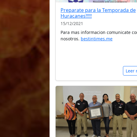
Preparate para la Temporada de
Huracanes!!!!!
15/12/2021
Para mas informacion comunicate co
nosotros.
bestintimes.me
Leer